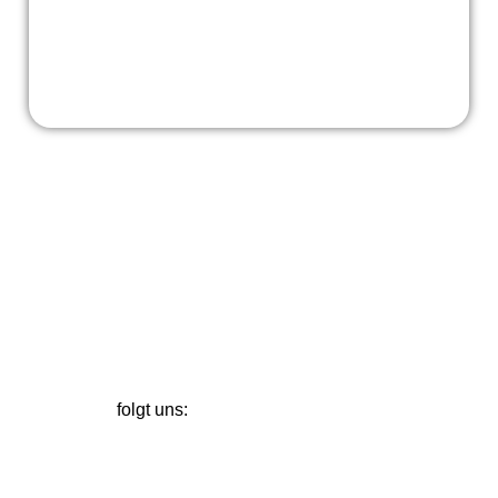
2024-12-13_HNA
Spendenkonto: DE09 2605 0001 0000 0063 20
unterstützt uns:
folgt uns: