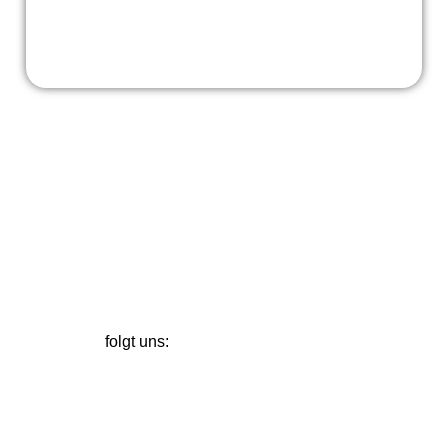
Spendenkonto: DE09 2605 0001 0000 0063 20
unterstützt uns:
folgt uns: